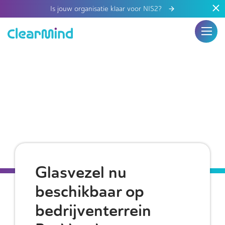
Is jouw organisatie klaar voor NIS2?
Glasvezel nu
beschikbaar op
bedrijventerrein