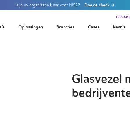
Doe de check
Is jouw organisatie klaar voor NIS2?
085 485
a’s
Oplossingen
Branches
Cases
Kennis
Glasvezel 
bedrijvent