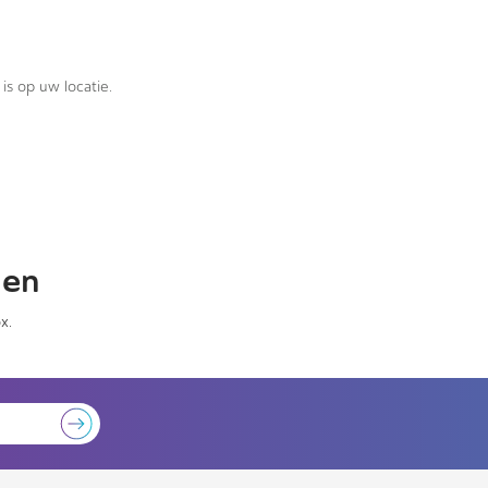
is op uw locatie.
gen
x.