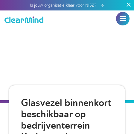
Is jouw organisatie klaar voor NIS2?
Glasvezel binnenkort
beschikbaar op
bedrijventerrein