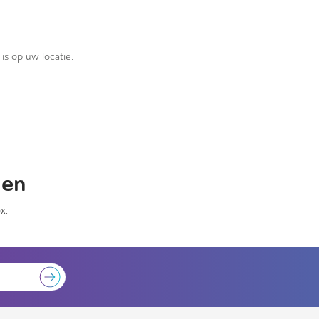
is op uw locatie.
gen
x.