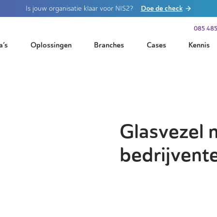
Doe de check
Is jouw organisatie klaar voor NIS2?
085 485
a’s
Oplossingen
Branches
Cases
Kennis
Glasvezel 
bedrijvent