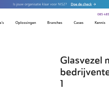
Doe de check
Is jouw organisatie klaar voor NIS2?
085 485
a’s
Oplossingen
Branches
Cases
Kennis
Glasvezel 
bedrijvent
1