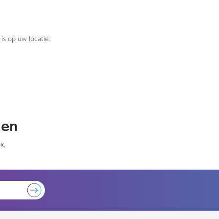
is op uw locatie.
gen
x.