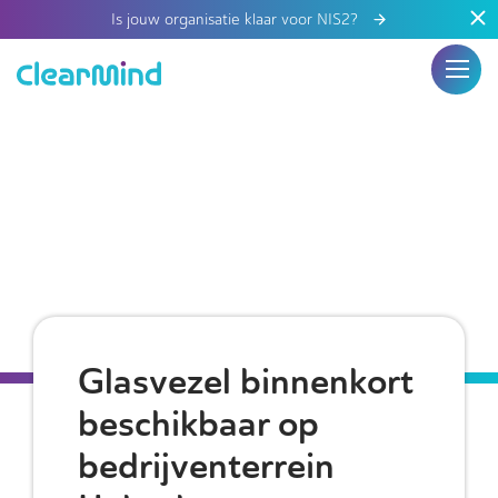
Is jouw organisatie klaar voor NIS2?
Glasvezel binnenkort
beschikbaar op
bedrijventerrein