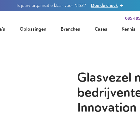
Doe de check
Is jouw organisatie klaar voor NIS2?
085 485
a’s
Oplossingen
Branches
Cases
Kennis
Glasvezel 
bedrijvente
Innovatio