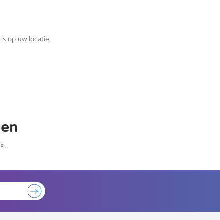
is op uw locatie.
gen
x.