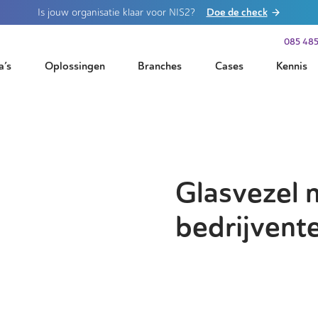
Doe de check
Is jouw organisatie klaar voor NIS2?
085 485
a’s
Oplossingen
Branches
Cases
Kennis
Glasvezel 
bedrijvent