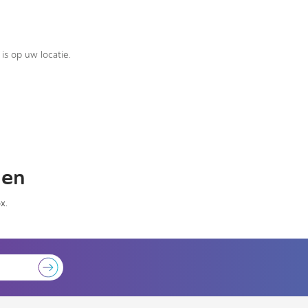
is op uw locatie.
gen
x.