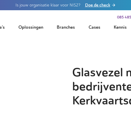
Doe de check
Is jouw organisatie klaar voor NIS2?
085 485
a’s
Oplossingen
Branches
Cases
Kennis
Glasvezel 
bedrijvente
Kerkvaarts