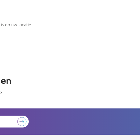
is op uw locatie.
gen
x.