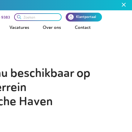
Klantportaal
 9383
Vacatures
Over ons
Contact
nu beschikbaar op
rrein
che Haven