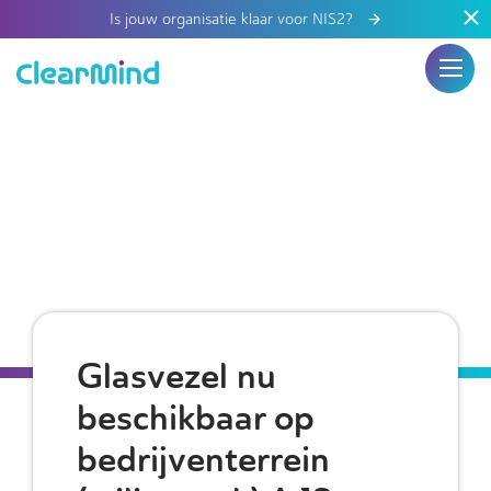
Is jouw organisatie klaar voor NIS2?
Glasvezel nu
beschikbaar op
bedrijventerrein