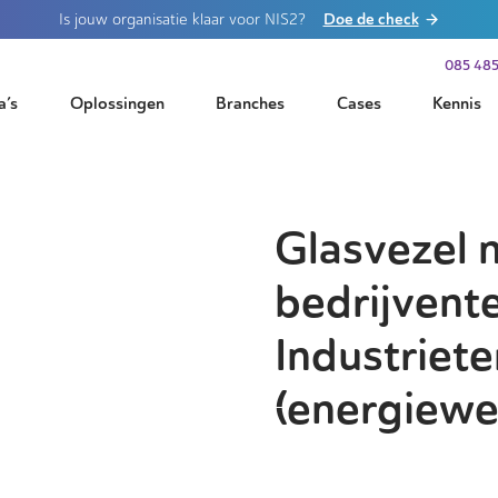
Doe de check
Is jouw organisatie klaar voor NIS2?
085 485
a’s
Oplossingen
Branches
Cases
Kennis
Glasvezel 
bedrijvente
Industriet
(energiewe