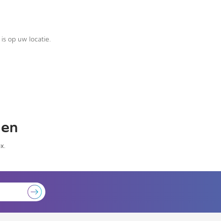
is op uw locatie.
gen
x.