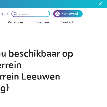
Klantportaal
 9383
Vacatures
Over ons
Contact
nu beschikbaar op
rrein
errein Leeuwen
g)