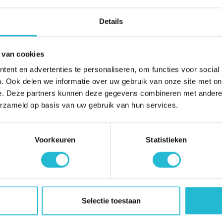
r een passend glasvezel
Details
 van cookies
st 1 Gbps up- en download realiseren.
ent en advertenties te personaliseren, om functies voor social
. Ook delen we informatie over uw gebruik van onze site met on
ies beschikbaar; meerdere IP-adressen, extra VLAN-
e. Deze partners kunnen deze gegevens combineren met andere i
n we voor iedere ondernemer, groot én klein, een passend
erzameld op basis van uw gebruik van hun services.
ekijk wat de mogelijkheden zijn voor uw bedrijf. Liever
Voorkeuren
Statistieken
ratis online afspraak
laat een bericht achter via het
in of
ct met u op.
Selectie toestaan