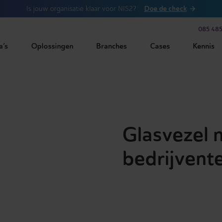
Doe de check
Is jouw organisatie klaar voor NIS2?
085 485
a’s
Oplossingen
Branches
Cases
Kennis
Glasvezel 
bedrijvent