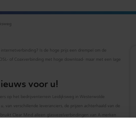
jksweg
e internetverbinding? Is de hoge prijs een drempel om de
xDSL- of Coaxverbinding met hoge download- maar met een lage
ieuws voor u!
mers op het bedrijventerrein Leidijksweg in Westerwolde
u, van verschillende leveranciers, de prijzen achterhaald van de
ebruikt Clear Mind alleen glasvezelverbindingen van A-merken
houdt het niet op! Wij adviseren u ook over de bereikbaarheid
atie.