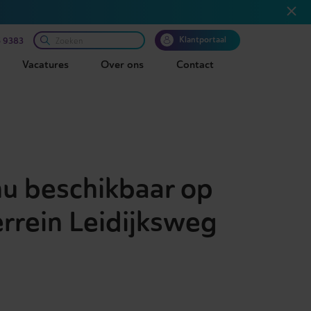
Klantportaal
 9383
Vacatures
Over ons
Contact
nu beschikbaar op
errein Leidijksweg