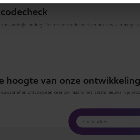
tcodecheck
vast maandelijks bedrag. Doe de postcodecheck en bekijk wat er mogelijk 
 de hoogte van onze ontwikkelin
 nieuwsbrief en ontvang één keer per maand het laatste nieuws in je inbo