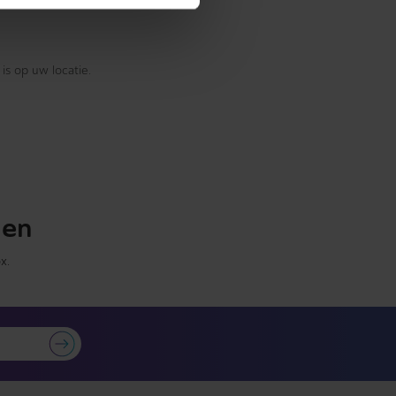
is op uw locatie.
gen
x.