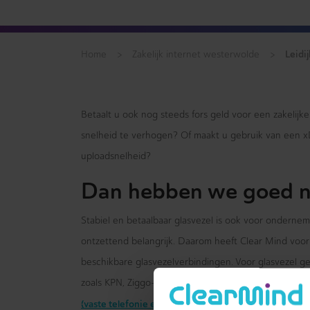
>
>
Leidi
Home
Zakelijk internet westerwolde
Betaalt u ook nog steeds fors geld voor een zakelijk
snelheid te verhogen? Of maakt u gebruik van een 
uploadsnelheid?
Dan hebben we goed n
Stabiel en betaalbaar glasvezel is ook voor onderne
ontzettend belangrijk. Daarom heeft Clear Mind voor 
beschikbare glasvezelverbindingen. Voor glasvezel g
zoals KPN, Ziggo-Vodafone en Delta Fiber. Maar daar 
(vaste telefonie en mobiele telefonie)
van uw organis