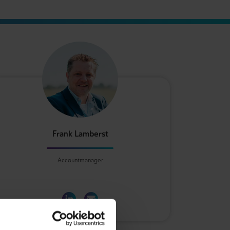
Frank Lamberst
Accountmanager