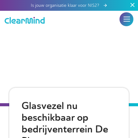
Is jouw organisatie klaar voor NIS2?
Glasvezel nu
beschikbaar op
bedrijventerrein De