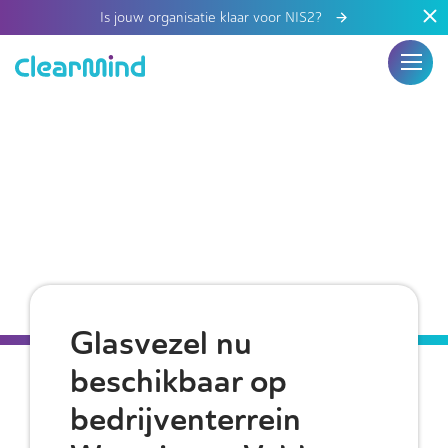
Is jouw organisatie klaar voor NIS2?
Glasvezel nu
beschikbaar op
bedrijventerrein