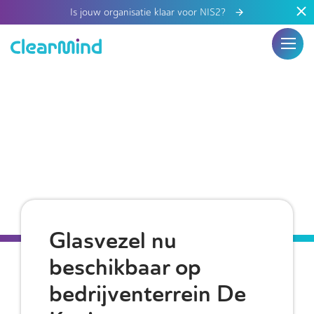
Is jouw organisatie klaar voor NIS2?
Glasvezel nu
beschikbaar op
bedrijventerrein De