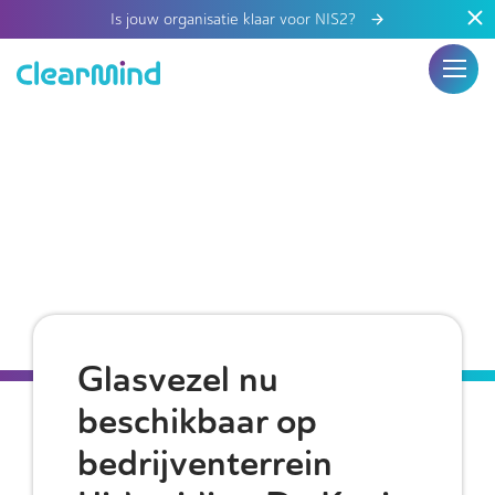
Is jouw organisatie klaar voor NIS2?
Glasvezel nu
beschikbaar op
bedrijventerrein