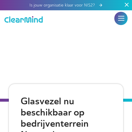
Is jouw organisatie klaar voor NIS2?
Glasvezel nu
beschikbaar op
bedrijventerrein