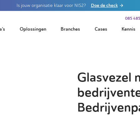
Doe de check
Is jouw organisatie klaar voor NIS2?
085 485
a’s
Oplossingen
Branches
Cases
Kennis
Glasvezel 
bedrijvente
Bedrijven