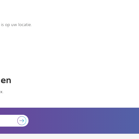
is op uw locatie.
gen
x.