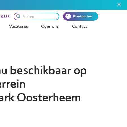
Klantportaal
 9383
Vacatures
Over ons
Contact
nu beschikbaar op
rrein
park Oosterheem