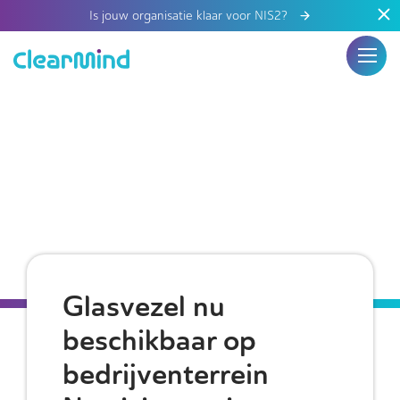
Is jouw organisatie klaar voor NIS2?
Glasvezel nu
beschikbaar op
bedrijventerrein