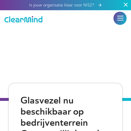
Is jouw organisatie klaar voor NIS2?
Glasvezel nu
beschikbaar op
bedrijventerrein