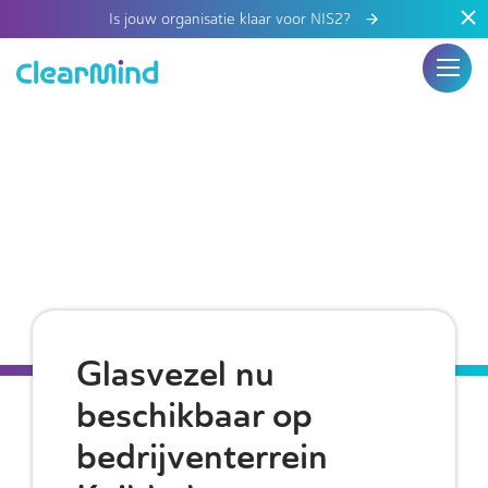
Is jouw organisatie klaar voor NIS2?
Glasvezel nu
beschikbaar op
bedrijventerrein