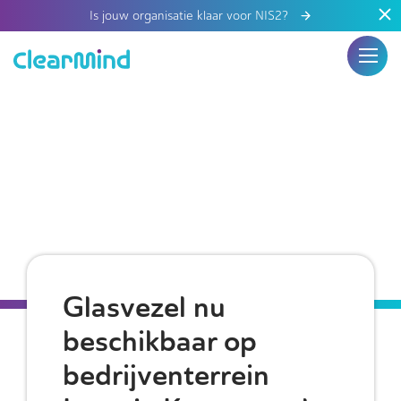
Is jouw organisatie klaar voor NIS2?
Glasvezel nu
beschikbaar op
bedrijventerrein