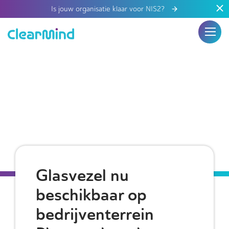
Is jouw organisatie klaar voor NIS2?
Glasvezel nu
beschikbaar op
bedrijventerrein