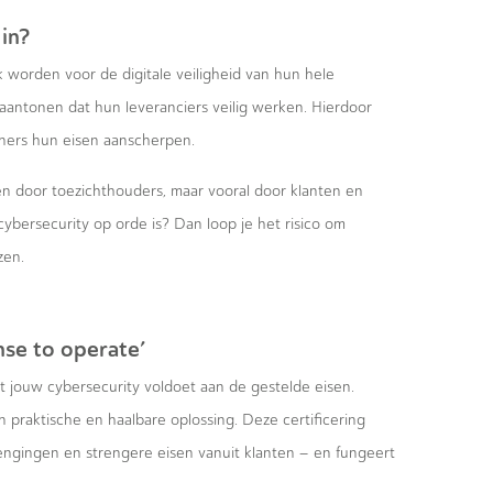
in?
k worden voor de digitale veiligheid van hun hele
aantonen dat hun leveranciers veilig werken. Hierdoor
ners hun eisen aanscherpen.
en door toezichthouders, maar vooral door klanten en
ybersecurity op orde is? Dan loop je het risico om
zen.
nse to operate’
at jouw cybersecurity voldoet aan de gestelde eisen.
n praktische en haalbare oplossing. Deze certificering
rlengingen en strengere eisen vanuit klanten – en fungeert