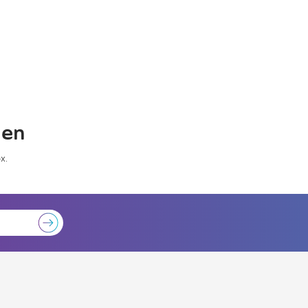
gen
x.