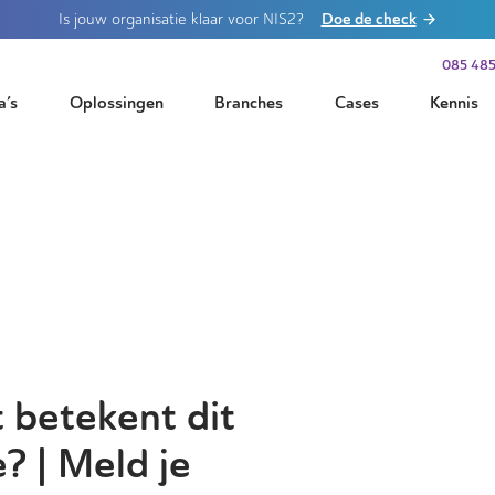
Doe de check
Is jouw organisatie klaar voor NIS2?
085 485
a’s
Oplossingen
Branches
Cases
Kennis
 betekent dit
? | Meld je