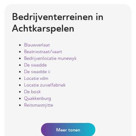
Bedrijventerreinen in
Achtkarspelen
Blauwverlaat
Beatrixstraat/vaart
Bedrijvenlocatie munewyk
De swadde
De swadde ii
Locatie vdm
Locatie zuivelfabriek
De bosk
Quakkenburg
Reitsmastrjitte
Meer
tonen