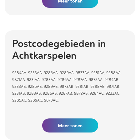
Meer
tonen
Postcodegebieden in
Achtkarspelen
9284AA
,
9233AA
,
9285AA
,
9289AA
,
9873AA
,
9281AA
,
9288AA
,
9871AA
,
9231AA
,
9283AA
,
9286AA
,
9287AA
,
9872AA
,
9284AB
,
9233AB
,
9285AB
,
9289AB
,
9873AB
,
9281AB
,
9288AB
,
9871AB
,
9231AB
,
9283AB
,
9286AB
,
9287AB
,
9872AB
,
9284AC
,
9233AC
,
9285AC
,
9289AC
,
9873AC
,
Meer tonen