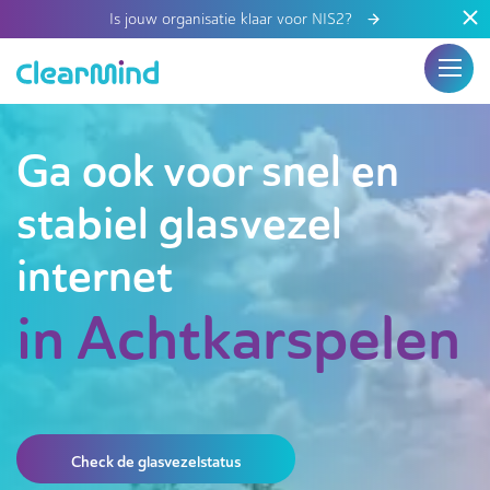
Is jouw organisatie klaar voor NIS2?
Ga ook voor snel en
stabiel glasvezel
internet
in Achtkarspelen
Check de glasvezelstatus