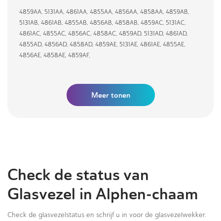
4859AA
,
5131AA
,
4861AA
,
4855AA
,
4856AA
,
4858AA
,
4859AB
,
5131AB
,
4861AB
,
4855AB
,
4856AB
,
4858AB
,
4859AC
,
5131AC
,
4861AC
,
4855AC
,
4856AC
,
4858AC
,
4859AD
,
5131AD
,
4861AD
,
4855AD
,
4856AD
,
4858AD
,
4859AE
,
5131AE
,
4861AE
,
4855AE
,
4856AE
,
4858AE
,
4859AF
,
Meer tonen
Check de status van
Glasvezel in Alphen-chaam
Check de glasvezelstatus en schrijf u in voor de glasvezelwekker.