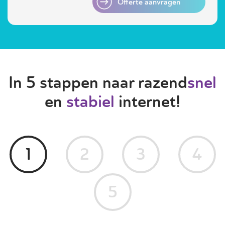
Offerte aanvragen
In 5 stappen naar razend
snel
en
stabiel
internet!
1
2
3
4
5