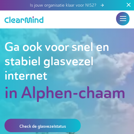
Is jouw organisatie klaar voor NIS2?
Ga ook voor snel en
stabiel glasvezel
internet
in Alphen-chaam
Check de glasvezelstatus