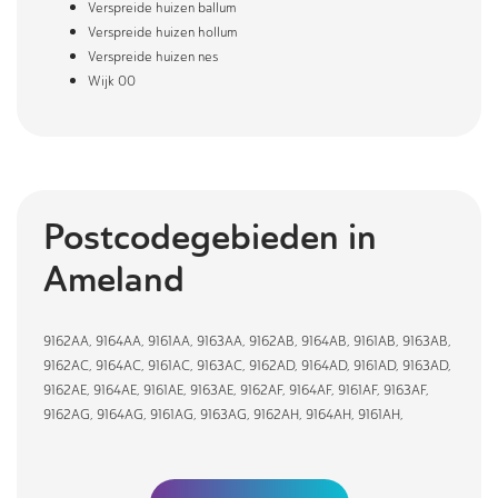
Verspreide huizen ballum
Verspreide huizen hollum
Verspreide huizen nes
Wijk 00
Postcodegebieden in
Ameland
9162AA
,
9164AA
,
9161AA
,
9163AA
,
9162AB
,
9164AB
,
9161AB
,
9163AB
,
9162AC
,
9164AC
,
9161AC
,
9163AC
,
9162AD
,
9164AD
,
9161AD
,
9163AD
,
9162AE
,
9164AE
,
9161AE
,
9163AE
,
9162AF
,
9164AF
,
9161AF
,
9163AF
,
9162AG
,
9164AG
,
9161AG
,
9163AG
,
9162AH
,
9164AH
,
9161AH
,