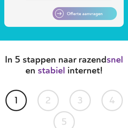
Offerte aanvragen
In 5 stappen naar razend
snel
en
stabiel
internet!
1
2
3
4
5