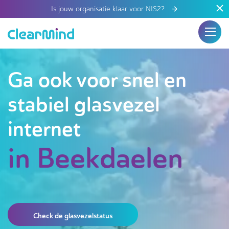
Is jouw organisatie klaar voor NIS2?
Ga ook voor snel en
stabiel glasvezel
internet
in Beekdaelen
Check de glasvezelstatus