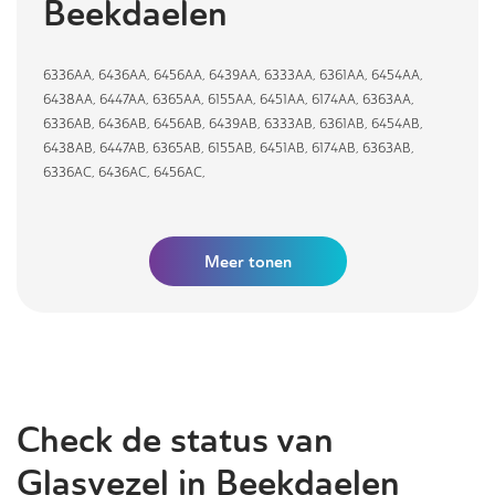
Beekdaelen
6336AA
,
6436AA
,
6456AA
,
6439AA
,
6333AA
,
6361AA
,
6454AA
,
6438AA
,
6447AA
,
6365AA
,
6155AA
,
6451AA
,
6174AA
,
6363AA
,
6336AB
,
6436AB
,
6456AB
,
6439AB
,
6333AB
,
6361AB
,
6454AB
,
6438AB
,
6447AB
,
6365AB
,
6155AB
,
6451AB
,
6174AB
,
6363AB
,
6336AC
,
6436AC
,
6456AC
,
Meer tonen
Check de status van
Glasvezel in Beekdaelen