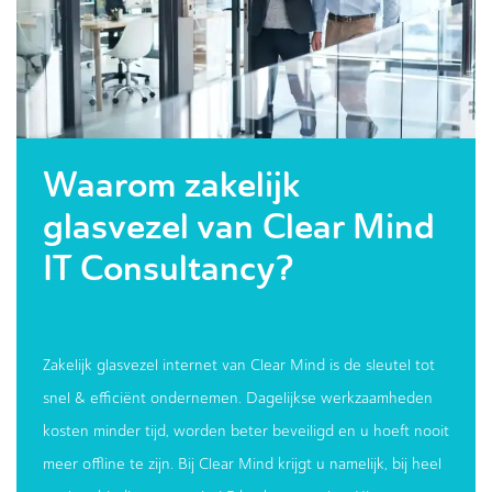
Waarom zakelijk
glasvezel van Clear Mind
IT Consultancy?
Zakelijk glasvezel internet van Clear Mind is de sleutel tot
snel & efficiënt ondernemen. Dagelijkse werkzaamheden
kosten minder tijd, worden beter beveiligd en u hoeft nooit
meer offline te zijn. Bij Clear Mind krijgt u namelijk, bij heel