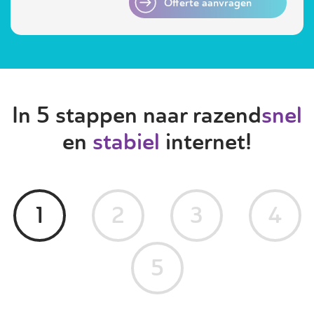
Offerte aanvragen
In 5 stappen naar razend
snel
en
stabiel
internet!
1
2
3
4
5