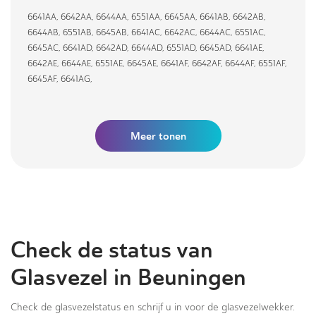
6641AA
,
6642AA
,
6644AA
,
6551AA
,
6645AA
,
6641AB
,
6642AB
,
6644AB
,
6551AB
,
6645AB
,
6641AC
,
6642AC
,
6644AC
,
6551AC
,
6645AC
,
6641AD
,
6642AD
,
6644AD
,
6551AD
,
6645AD
,
6641AE
,
6642AE
,
6644AE
,
6551AE
,
6645AE
,
6641AF
,
6642AF
,
6644AF
,
6551AF
,
6645AF
,
6641AG
,
Meer tonen
Check de status van
Glasvezel in Beuningen
Check de glasvezelstatus en schrijf u in voor de glasvezelwekker.