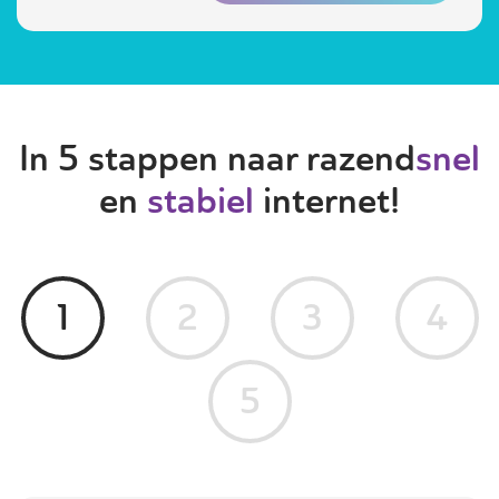
In 5 stappen naar razend
snel
en
stabiel
internet!
1
2
3
4
5