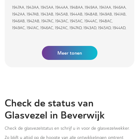
1947AA
,
1943AA
,
1945AA
,
1944AA
,
1948AA
,
1949AA
,
1941AA
,
1946AA
,
1942AA
,
1947AB
,
1943AB
,
1945AB
,
1944AB
,
1948AB
,
1949AB
,
1941AB
,
1946AB
,
1942AB
,
1947AC
,
1943AC
,
1945AC
,
1944AC
,
1948AC
,
1949AC
,
1941AC
,
1946AC
,
1942AC
,
1947AD
,
1943AD
,
1945AD
,
1944AD
,
Meer tonen
Check de status van
Glasvezel in Beverwijk
Check de glasvezelstatus en schrijf u in voor de glasvezelwekker.
Zo blijft u altijd op de hoogte van alle ontwikkelingen omtrent