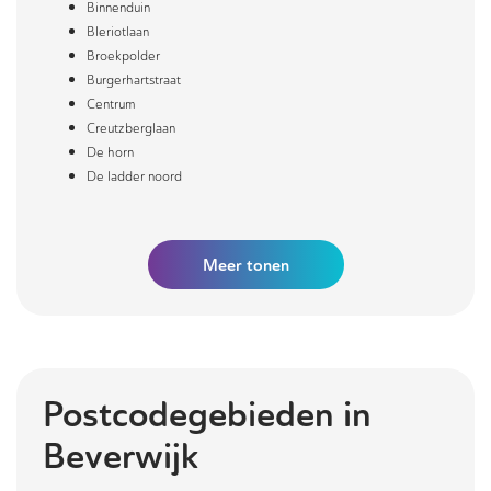
Binnenduin
Bleriotlaan
Broekpolder
Burgerhartstraat
Centrum
Creutzberglaan
De horn
De ladder noord
Meer
tonen
Postcodegebieden in
Beverwijk