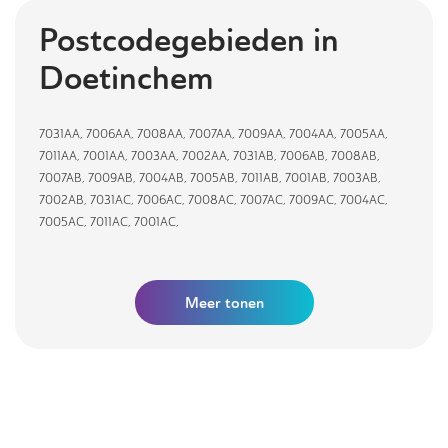
Postcodegebieden in
Doetinchem
7031AA
,
7006AA
,
7008AA
,
7007AA
,
7009AA
,
7004AA
,
7005AA
,
7011AA
,
7001AA
,
7003AA
,
7002AA
,
7031AB
,
7006AB
,
7008AB
,
7007AB
,
7009AB
,
7004AB
,
7005AB
,
7011AB
,
7001AB
,
7003AB
,
7002AB
,
7031AC
,
7006AC
,
7008AC
,
7007AC
,
7009AC
,
7004AC
,
7005AC
,
7011AC
,
7001AC
,
Meer tonen