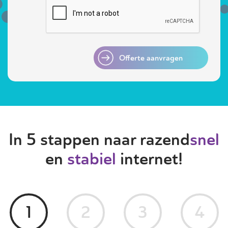
Offerte aanvragen
In 5 stappen naar razend
snel
en
stabiel
internet!
1
2
3
4