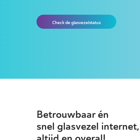
Check de glasvezelstatus
Betrouwbaar én
snel glasvezel internet,
altijd en overal!