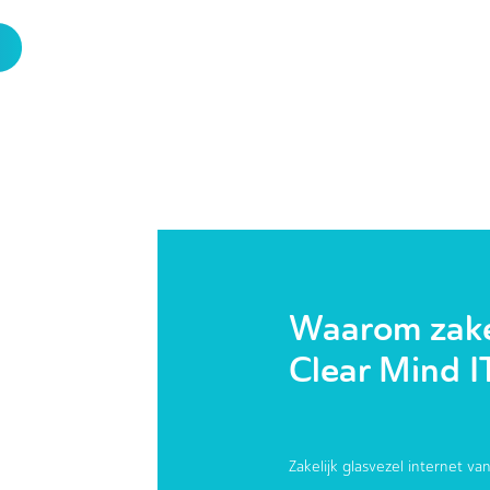
Waarom zakel
Clear Mind I
Zakelijk glasvezel internet van