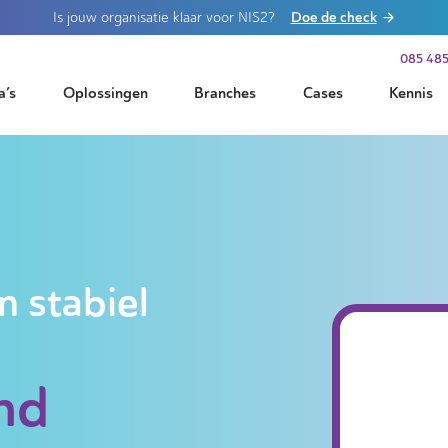
Doe de check
Is jouw organisatie klaar voor NIS2?
085 485
a’s
Oplossingen
Branches
Cases
Kennis
n stabiel
nd