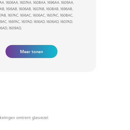
6AA
,
1606AA
,
1607AA
,
1608AA
,
1696AA
,
1609AA
,
7AB
,
1616AB
,
1606AB
,
1607AB
,
1608AB
,
1696AB
,
97AB
,
1617AC
,
1616AC
,
1606AC
,
1607AC
,
1608AC
,
09AC
,
1697AC
,
1617AD
,
1616AD
,
1606AD
,
1607AD
,
96AD
,
1609AD
,
Meer tonen
kkelingen omtrent glasvezel.