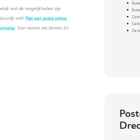
Buit
ekijk wat de mogelijkheden zijn
Buit
Cent
Plan een gratis online
atuurlijk ook!
Cent
formulier
. Dan nemen we binnen 24
De b
Post
Drec