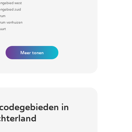
engebied west
engebied zuid
rum
rum venhuizen
uurt
Meer
tonen
codegebieden in
hterland