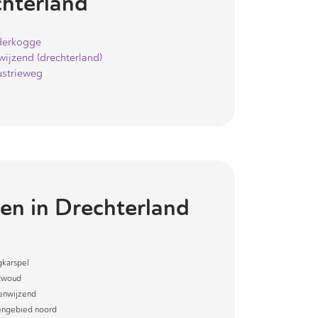
hterland
derkogge
wijzend (drechterland)
ustrieweg
en in
Drechterland
karspel
twoud
enwijzend
engebied noord