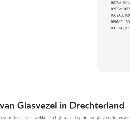
1617AA
,
161
1697AA
,
161
1609AB
,
16
1696AC
,
16
1608AD
,
16
 van Glasvezel in Drechterland
in voor de glasvezelwekker. Zo blijft u altijd op de hoogte van alle ontwi