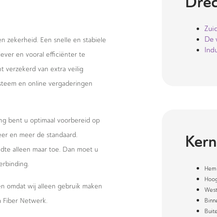
Drec
Zui
De 
 en zekerheid. Een snelle en stabiele
Ind
ever en vooral efficiënter te
 verzekerd van extra veilig
systeem en online vergaderingen
ng bent u optimaal voorbereid op
eer en meer de standaard.
Kern
te alleen maar toe. Dan moet u
erbinding.
Hem
Hoog
wen omdat wij alleen gebruik maken
Wes
 Fiber Netwerk.
Binn
Buit