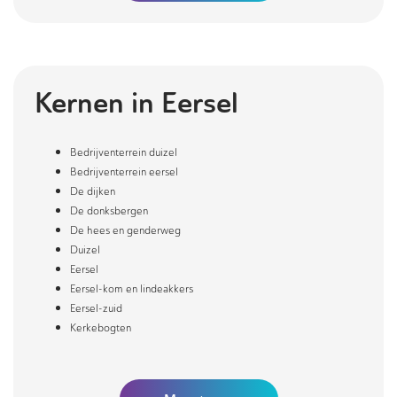
Kernen in
Eersel
Bedrijventerrein duizel
Bedrijventerrein eersel
De dijken
De donksbergen
De hees en genderweg
Duizel
Eersel
Eersel-kom en lindeakkers
Eersel-zuid
Kerkebogten