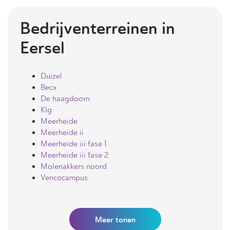
Bedrijventerreinen in
Eersel
Duizel
Becx
De haagdoorn
Klg
Meerheide
Meerheide ii
Meerheide iii fase 1
Meerheide iii fase 2
Molenakkers noord
Vencocampus
Meer
tonen