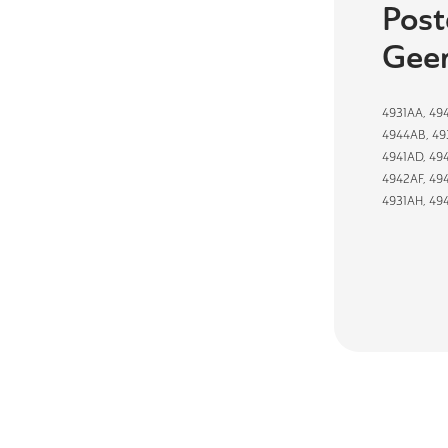
Post
Geer
4931AA
,
49
4944AB
,
49
4941AD
,
49
4942AF
,
494
4931AH
,
49