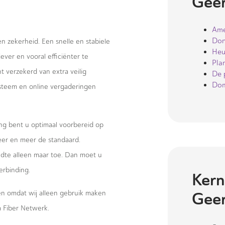
Geer
Ame
Don
 en zekerheid. Een snelle en stabiele
Heu
ever en vooral efficiënter te
Pla
 verzekerd van extra veilig
De 
Dom
systeem en online vergaderingen
ng bent u optimaal voorbereid op
eer en meer de standaard.
te alleen maar toe. Dan moet u
erbinding.
Kern
wen omdat wij alleen gebruik maken
Geer
 Fiber Netwerk.