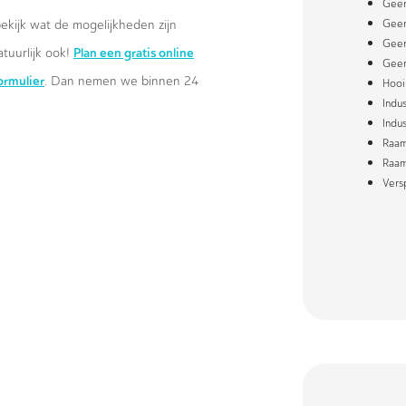
Geer
ekijk wat de mogelijkheden zijn
Geer
Geer
Plan een gratis online
atuurlijk ook!
Geer
formulier
. Dan nemen we binnen 24
Hooi
Indu
Indu
Raa
Raam
Vers