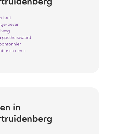
truidenberg
rkant
ge-oever
lweg
n gasthuiswaard
pontonnier
bosch i en ii
en in
truidenberg