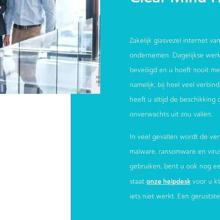
Zakelijk glasvezel internet van
ondernemen. Dagelijkse werk
beveiligd en u hoeft nooit meer
namelijk, bij heel veel verbi
heeft u altijd de beschikking
onverwachts uit zou vallen.
In veel gevallen wordt de ver
malware, ransomware en virus
gebruiken, bent u ook nog e
onze helpdesk
staat
voor u kl
iets niet werkt. Een gerustst