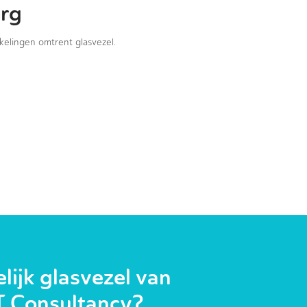
erg
kkelingen omtrent glasvezel.
ijk glasvezel van
T Consultancy?