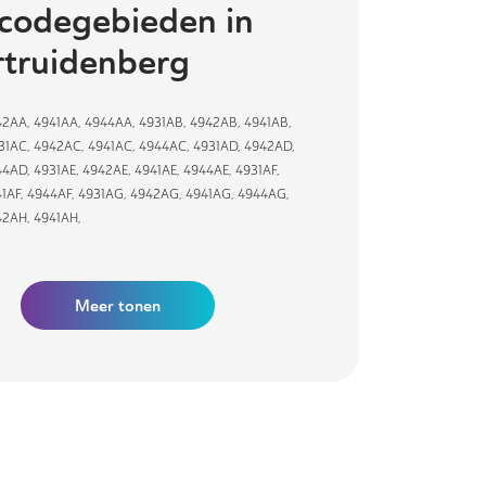
codegebieden in
truidenberg
42AA
,
4941AA
,
4944AA
,
4931AB
,
4942AB
,
4941AB
,
31AC
,
4942AC
,
4941AC
,
4944AC
,
4931AD
,
4942AD
,
44AD
,
4931AE
,
4942AE
,
4941AE
,
4944AE
,
4931AF
,
1AF
,
4944AF
,
4931AG
,
4942AG
,
4941AG
,
4944AG
,
42AH
,
4941AH
,
Meer tonen