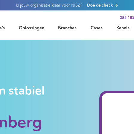
Doe de check
Is jouw organisatie klaar voor NIS2?
085 485
a’s
Oplossingen
Branches
Cases
Kennis
n stabiel
enberg