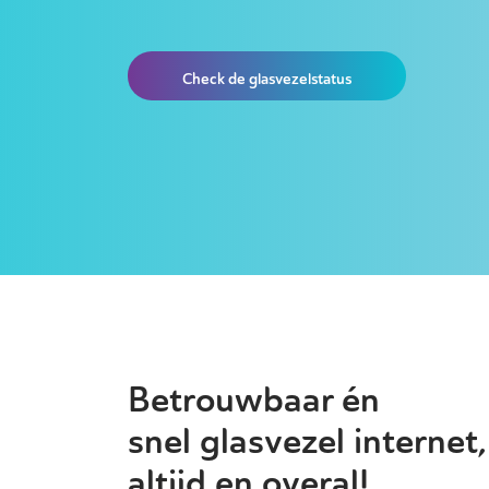
Check de glasvezelstatus
Betrouwbaar én
snel glasvezel internet,
altijd en overal!