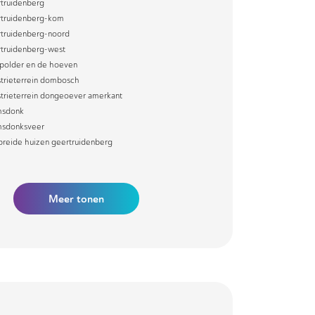
truidenberg
truidenberg-kom
truidenberg-noord
truidenberg-west
polder en de hoeven
strieterrein dombosch
strieterrein dongeoever amerkant
msdonk
sdonksveer
preide huizen geertruidenberg
Meer
tonen