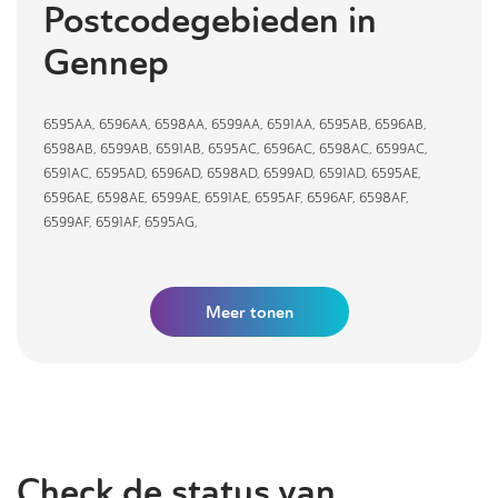
Postcodegebieden in
Gennep
6595AA
,
6596AA
,
6598AA
,
6599AA
,
6591AA
,
6595AB
,
6596AB
,
6598AB
,
6599AB
,
6591AB
,
6595AC
,
6596AC
,
6598AC
,
6599AC
,
6591AC
,
6595AD
,
6596AD
,
6598AD
,
6599AD
,
6591AD
,
6595AE
,
6596AE
,
6598AE
,
6599AE
,
6591AE
,
6595AF
,
6596AF
,
6598AF
,
6599AF
,
6591AF
,
6595AG
,
Meer tonen
Check de status van