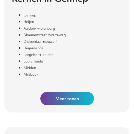
Gennep
Heijen
Aaldonk-violenberg
Bloemenstraat-zwarteweg
Diekendaal-nieuwerf
Heijensebos
Langehorst-zelder
Looierheide
Midden
Milsbeek
Meer
tonen