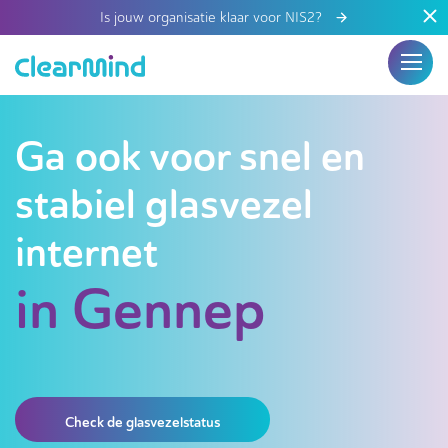
Is jouw organisatie klaar voor NIS2?
Ga ook voor snel en
stabiel glasvezel
internet
in Gennep
Check de glasvezelstatus