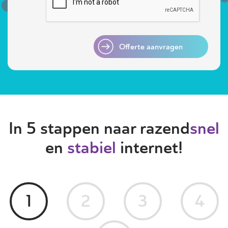
Offerte aanvragen
In 5 stappen naar razend
snel
en
stabiel
internet!
1
2
3
4