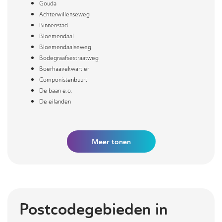
Gouda
Achterwillenseweg
Binnenstad
Bloemendaal
Bloemendaalseweg
Bodegraafsestraatweg
Boerhaavekwartier
Componistenbuurt
De baan e.o.
De eilanden
Meer
tonen
Postcodegebieden in