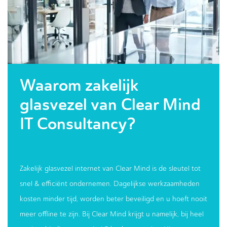
Waarom zakelijk
glasvezel van Clear Mind
IT Consultancy?
Zakelijk glasvezel internet van Clear Mind is de sleutel tot
snel & efficiënt ondernemen. Dagelijkse werkzaamheden
kosten minder tijd, worden beter beveiligd en u hoeft nooit
meer offline te zijn. Bij Clear Mind krijgt u namelijk, bij heel