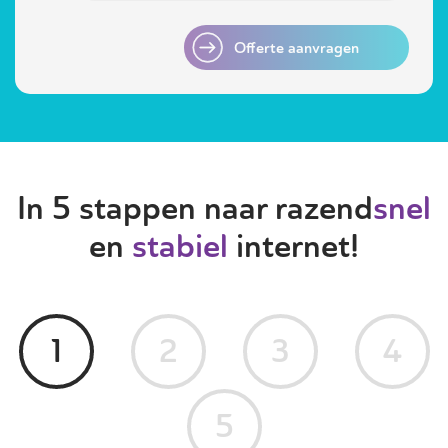
Offerte aanvragen
In 5 stappen naar razend
snel
en
stabiel
internet!
1
2
3
4
5