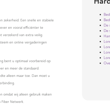
Hard
Bed
Bed
 en zekerheid. Een snelle en stabiele
De 
ever en vooral efficiënter te
De 
 verzekerd van extra veilig
Han
Lor
systeem en online vergaderingen
Lore
Lore
Lore
ng bent u optimaal voorbereid op
Ove
eer en meer de standaard.
te alleen maar toe. Dan moet u
erbinding.
wen omdat wij alleen gebruik maken
 Fiber Netwerk.