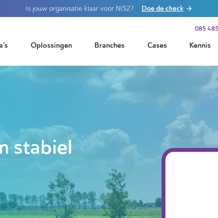
Doe de check
Is jouw organisatie klaar voor NIS2?
085 485
a’s
Oplossingen
Branches
Cases
Kennis
n stabiel