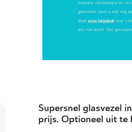
malware, ransomware en virus
gebruiken, bent u ook nog e
onze helpdesk
staat
voor u kl
iets niet werkt. Een gerustst
Supersnel glasvezel in
prijs. Optioneel uit te