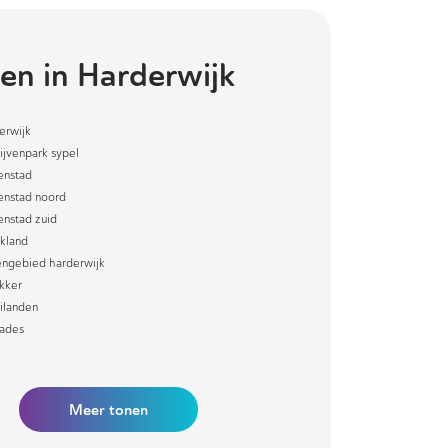
en in
Harderwijk
erwijk
ijvenpark sypel
enstad
enstad noord
enstad zuid
kland
engebied harderwijk
kker
ilanden
ades
Meer
tonen