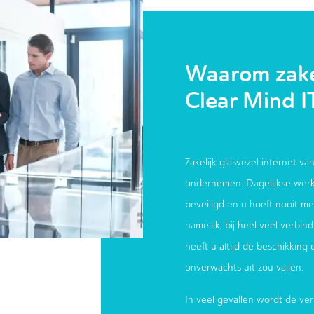
Waarom zakel
Clear Mind I
Zakelijk glasvezel internet van
ondernemen. Dagelijkse werk
beveiligd en u hoeft nooit meer
namelijk, bij heel veel verbi
heeft u altijd de beschikking
onverwachts uit zou vallen.
In veel gevallen wordt de ver