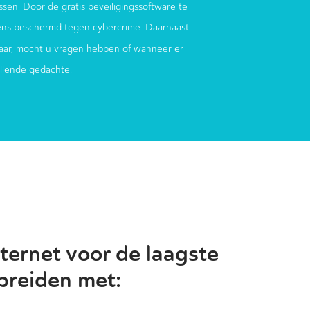
sen. Door de gratis beveiligingssoftware te
ens beschermd tegen cybercrime. Daarnaast
aar, mocht u vragen hebben of wanneer er
ellende gedachte.
ternet voor de laagste
 breiden met: