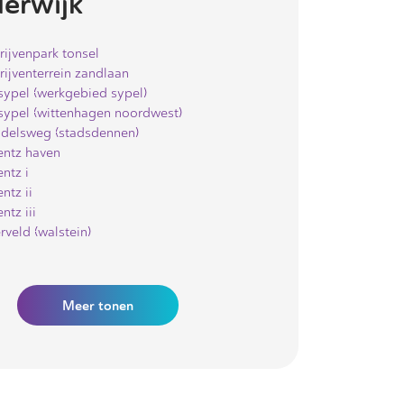
erwijk
rijvenpark tonsel
rijventerrein zandlaan
sypel (werkgebied sypel)
sypel (wittenhagen noordwest)
delsweg (stadsdennen)
entz haven
ntz i
ntz ii
ntz iii
rveld (walstein)
Meer
tonen