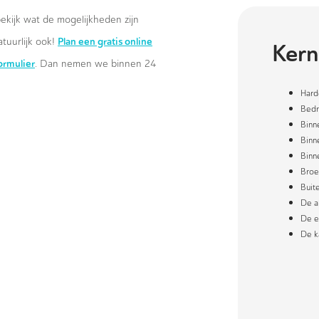
ekijk wat de mogelijkheden zijn
Plan een gratis online
atuurlijk ook!
Kern
formulier
. Dan nemen we binnen 24
Hard
Bedr
Binn
Binn
Binn
Broe
Buit
De a
De e
De k