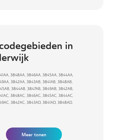
codegebieden in
erwijk
41AA
,
3848AA
,
3846AA
,
3845AA
,
3844AA
,
49AA
,
3842AA
,
3843AB
,
3841AB
,
3848AB
,
45AB
,
3844AB
,
3847AB
,
3849AB
,
3842AB
,
41AC
,
3848AC
,
3846AC
,
3845AC
,
3844AC
,
49AC
,
3842AC
,
3843AD
,
3841AD
,
3848AD
,
Meer tonen