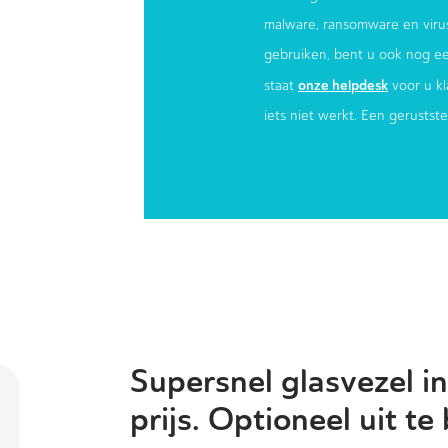
malware, ransomware en virus
gebruiken, bent u ook nog e
onze helpdesk
staat
voor u kl
iets niet werkt. Een gerustst
Supersnel glasvezel in
prijs. Optioneel uit te