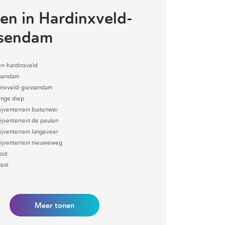
en in
Hardinxveld-
ssendam
n-hardinxveld
sendam
inxveld-giessendam
inge diep
ijventerrein buitenwei
ijventerrein de peulen
ijventerrein langeveer
ijventerrein nieuweweg
ost
est
Meer
tonen