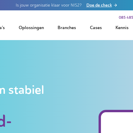
Doe de check
Is jouw organisatie klaar voor NIS2?
085 485
a’s
Oplossingen
Branches
Cases
Kennis
n stabiel
d-