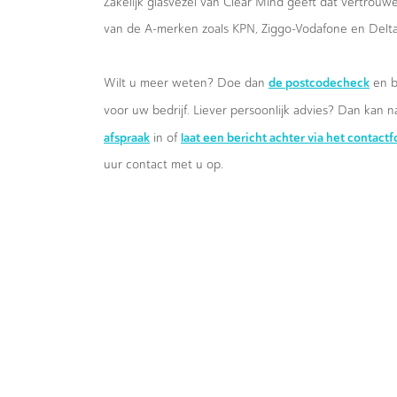
Zakelijk glasvezel van Clear Mind geeft dat vertrou
van de A-merken zoals KPN, Ziggo-Vodafone en Delta
de postcodecheck
Wilt u meer weten? Doe dan
en b
voor uw bedrijf. Liever persoonlijk advies? Dan kan n
afspraak
laat een bericht achter via het contact
in of
uur contact met u op.