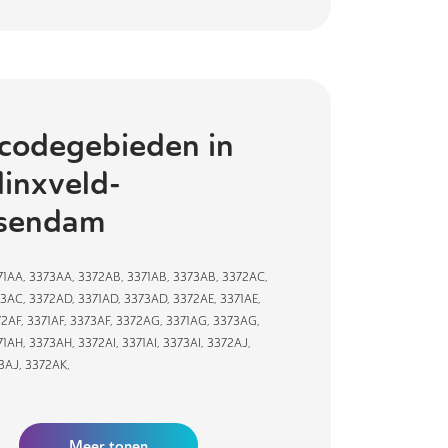
codegebieden in
inxveld-
ssendam
71AA
,
3373AA
,
3372AB
,
3371AB
,
3373AB
,
3372AC
,
73AC
,
3372AD
,
3371AD
,
3373AD
,
3372AE
,
3371AE
,
72AF
,
3371AF
,
3373AF
,
3372AG
,
3371AG
,
3373AG
,
71AH
,
3373AH
,
3372AI
,
3371AI
,
3373AI
,
3372AJ
,
3AJ
,
3372AK
,
Meer tonen