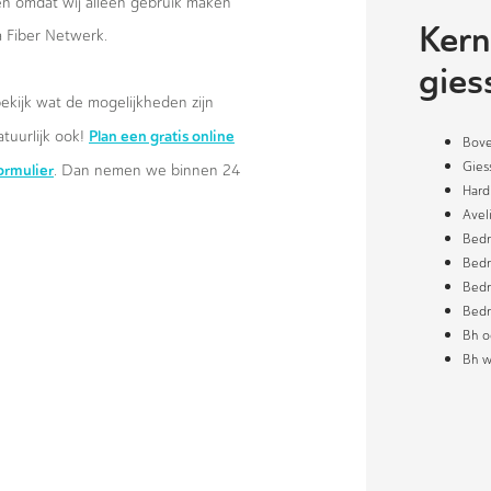
wen omdat wij alleen gebruik maken
Kern
 Fiber Netwerk.
gie
ekijk wat de mogelijkheden zijn
Plan een gratis online
atuurlijk ook!
Bove
Gies
formulier
. Dan nemen we binnen 24
Hard
Avel
Bedr
Bedr
Bedr
Bedr
Bh o
Bh w