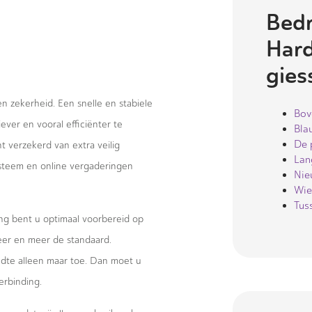
Bedr
Hard
gie
 en zekerheid. Een snelle en stabiele
Bov
ever en vooral efficiënter te
Bla
De 
 verzekerd van extra veilig
Lan
systeem en online vergaderingen
Nie
Wie
Tus
ng bent u optimaal voorbereid op
eer en meer de standaard.
te alleen maar toe. Dan moet u
erbinding.