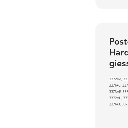
Post
Hard
gie
3372AA
,
33
3371AC
,
33
3373AE
,
33
3372AH
,
33
3371AJ
,
337