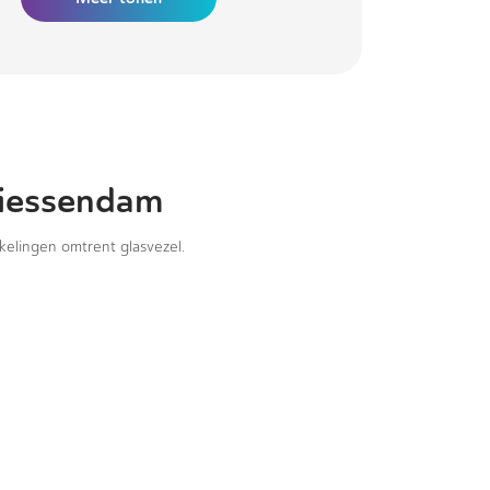
giessendam
kkelingen omtrent glasvezel.