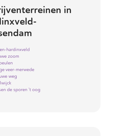
ijventerreinen in
inxveld-
ssendam
en-hardinxveld
uwe zoom
peulen
ge veer-merwede
uwe weg
lwijck
sen de sporen 't oog