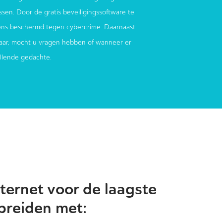
sen. Door de gratis beveiligingssoftware te
ens beschermd tegen cybercrime. Daarnaast
aar, mocht u vragen hebben of wanneer er
ellende gedachte.
ternet voor de laagste
 breiden met: