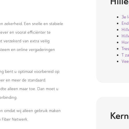
Hill
3e 
Ende
 en zekerheid. Een snelle en stabiele
Hil
ever en vooral efficiënter te
Hil
 verzekerd van extra veilig
Hor
Tre
systeem en online vergaderingen
T z
Vee
ng bent u optimaal voorbereid op
eer en meer de standaard.
te alleen maar toe. Dan moet u
erbinding.
wen omdat wij alleen gebruik maken
Kern
 Fiber Netwerk.