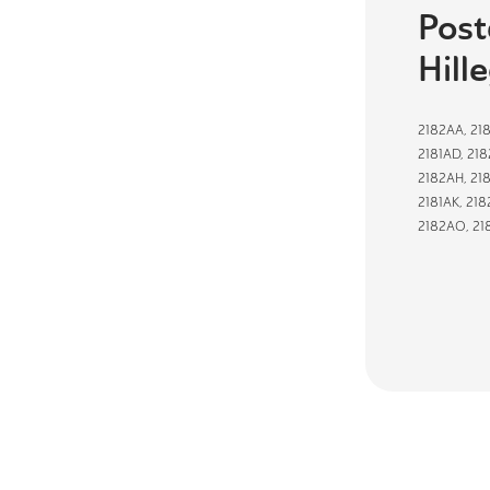
Post
Hill
2182AA
,
21
2181AD
,
218
2182AH
,
21
2181AK
,
218
2182AO
,
21