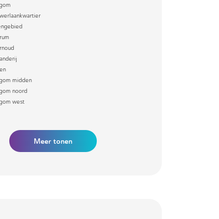
egom
werlaankwartier
engebied
rum
rnoud
anderij
en
egom midden
egom noord
egom west
Meer
tonen