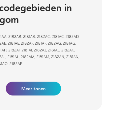
codegebieden in
egom
81AA
,
2182AB
,
2181AB
,
2182AC
,
2181AC
,
2182AD
,
2AE
,
2181AE
,
2182AF
,
2181AF
,
2182AG
,
2181AG
,
81AH
,
2182AI
,
2181AI
,
2182AJ
,
2181AJ
,
2182AK
,
2AL
,
2181AL
,
2182AM
,
2181AM
,
2182AN
,
2181AN
,
81AO
,
2182AP
,
Meer tonen