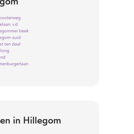
egom
loosterweg
laan, v.d.
legommer beek
legom-zuid
st ten daal
slong
and
nenburgerlaan
en in
Hillegom