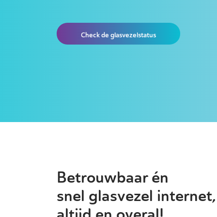
Check de glasvezelstatus
Betrouwbaar én
snel glasvezel internet,
altijd en overal!