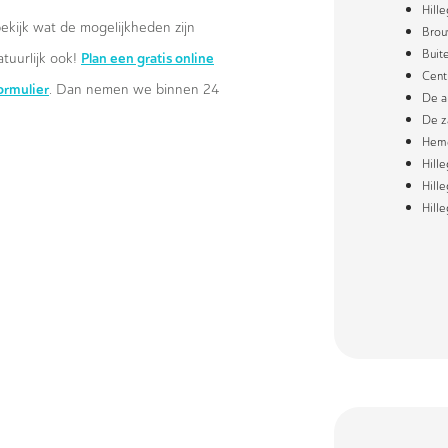
Hill
ekijk wat de mogelijkheden zijn
Brou
Buit
Plan een gratis online
atuurlijk ook!
Cent
formulier
. Dan nemen we binnen 24
De a
De z
Hem
Hill
Hill
Hill