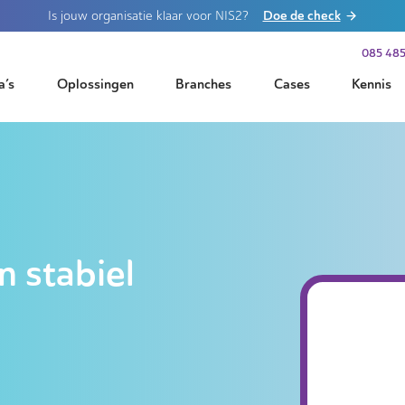
Doe de check
Is jouw organisatie klaar voor NIS2?
085 485
a’s
Oplossingen
Branches
Cases
Kennis
n stabiel