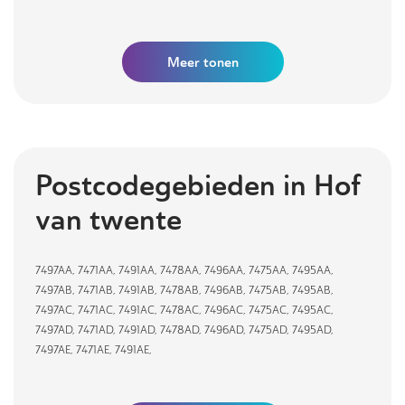
Meer
tonen
Postcodegebieden in
Hof
van twente
7497AA
,
7471AA
,
7491AA
,
7478AA
,
7496AA
,
7475AA
,
7495AA
,
7497AB
,
7471AB
,
7491AB
,
7478AB
,
7496AB
,
7475AB
,
7495AB
,
7497AC
,
7471AC
,
7491AC
,
7478AC
,
7496AC
,
7475AC
,
7495AC
,
7497AD
,
7471AD
,
7491AD
,
7478AD
,
7496AD
,
7475AD
,
7495AD
,
7497AE
,
7471AE
,
7491AE
,