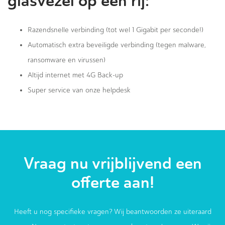
glasvezel op een rij:
Razendsnelle verbinding (tot wel 1 Gigabit per seconde!)
Automatisch extra beveiligde verbinding (tegen malware,
ransomware en virussen)
Altijd internet met 4G Back-up
Super service van onze helpdesk
Vraag nu vrijblijvend een
offerte aan!
Heeft u nog specifieke vragen? Wij beantwoorden ze uiteraard