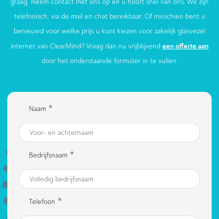
graag. Neem contact met ons op en u hoort snel van ons. We zijn
telefonisch, via de mail en chat bereikbaar. Of misschien bent u
benieuwd voor welke prijs u kunt kiezen voor zakelijk glasvezel
een offerte aan
internet van ClearMind? Vraag dan nu vrijblijvend
door het onderstaande formulier in te vullen.
*
Naam
*
Bedrijfsnaam
*
Telefoon