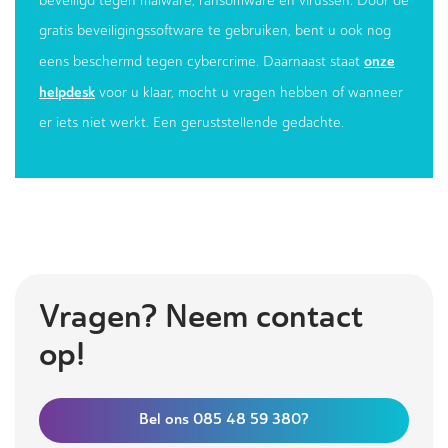
beveiligd tegen malware, ransomware en virussen. Door de
gratis beveiligingssoftware te gebruiken, bent u ook nog
onze
eens beschermd tegen cybercrime. Daarnaast staat
helpdesk
voor u klaar, mocht u vragen hebben of wanneer
er iets niet werkt. Een geruststellende gedachte.
Vragen? Neem contact
op!
Bel ons 085 48 59 380?