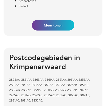
Schoonhoven
Stolwijk
Meer
tonen
Postcodegebieden in
Krimpenerwaard
2825AA
,
2851AA
,
2865AA
,
2861AA
,
2821AA
,
2931AA
,
2855AA
,
2831AA
,
2941AA
,
2935AA
,
2871AA
,
2872AA
,
2825AB
,
2851AB
,
2865AB
,
2861AB
,
2821AB
,
2931AB
,
2855AB
,
2831AB
,
2941AB
,
2935AB
,
2871AB
,
2872AB
,
2825AC
,
2851AC
,
2865AC
,
2861AC
,
2821AC
,
2931AC
,
2855AC
,