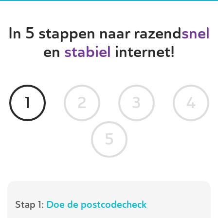
In 5 stappen naar razend
snel
en
stabiel
internet!
1
2
3
4
5
Stap 1:
Doe de postcodecheck