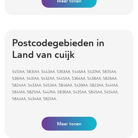
Meer
tonen
Postcodegebieden in
Land van cuijk
5451AA
,
5831AA
,
5443AA
,
5363AA
,
5446AA
,
5437AA
,
5835AA
,
5361AA
,
5431AA
,
5432AA
,
5445AA
,
5364AA
,
5438AA
,
5826AA
,
5824AA
,
5433AA
,
5453AA
,
5846AA
,
5439AA
,
5823AA
,
5441AA
,
5841AA
,
5825AA
,
5447AA
,
5836AA
,
5435AA
,
5845AA
,
5454AA
,
5844AA
,
5434AA
,
5821AA
,
Meer tonen