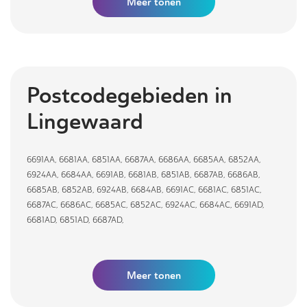
Meer
tonen
Postcodegebieden in
Lingewaard
6691AA
,
6681AA
,
6851AA
,
6687AA
,
6686AA
,
6685AA
,
6852AA
,
6924AA
,
6684AA
,
6691AB
,
6681AB
,
6851AB
,
6687AB
,
6686AB
,
6685AB
,
6852AB
,
6924AB
,
6684AB
,
6691AC
,
6681AC
,
6851AC
,
6687AC
,
6686AC
,
6685AC
,
6852AC
,
6924AC
,
6684AC
,
6691AD
,
6681AD
,
6851AD
,
6687AD
,
Meer tonen