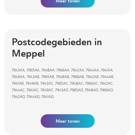
Meer
tonen
Postcodegebieden in
Meppel
7943AA
,
7965AA
,
7948AA
,
7966AA
,
7942AA
,
7944AA
,
7941AA
,
7949AA
,
7943AB
,
7965AB
,
7948AB
,
7966AB
,
7942AB
,
7944AB
,
7941AB
,
7949AB
,
7943AC
,
7965AC
,
7948AC
,
7966AC
,
7942AC
,
7944AC
,
7941AC
,
7949AC
,
7943AD
,
7965AD
,
7948AD
,
7966AD
,
7942AD
,
7944AD
,
7941AD
,
Meer tonen