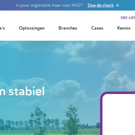
Doe de check
Is jouw organisatie klaar voor NIS2?
085 485
a’s
Oplossingen
Branches
Cases
Kennis
n stabiel