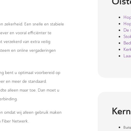
Oist
Hop
Hop
 en zekerheid. Een snelle en stabiele
De 
ever en vooral efficiënter te
Sto
 verzekerd van extra veilig
Bed
Ker
systeem en online vergaderingen
Laa
ng bent u optimaal voorbereid op
eer en meer de standaard.
te alleen maar toe. Dan moet u
erbinding.
Kern
wen omdat wij alleen gebruik maken
 Fiber Netwerk.
Buit