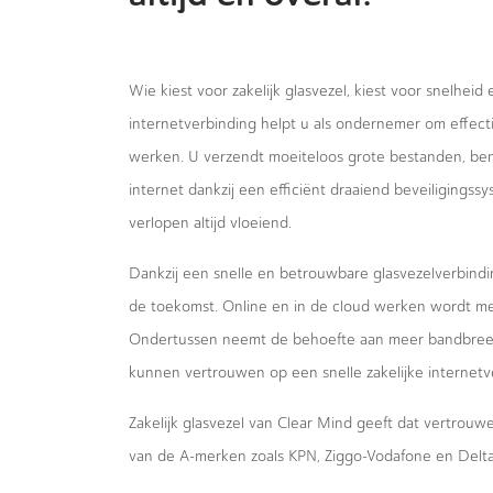
Wie kiest voor zakelijk glasvezel, kiest voor snelheid
internetverbinding helpt u als ondernemer om effecti
werken. U verzendt moeiteloos grote bestanden, bent
internet dankzij een efficiënt draaiend beveiligings
verlopen altijd vloeiend.
Dankzij een snelle en betrouwbare glasvezelverbindi
de toekomst. Online en in de cloud werken wordt m
Ondertussen neemt de behoefte aan meer bandbreed
kunnen vertrouwen op een snelle zakelijke internetv
Zakelijk glasvezel van Clear Mind geeft dat vertrou
van de A-merken zoals KPN, Ziggo-Vodafone en Delta