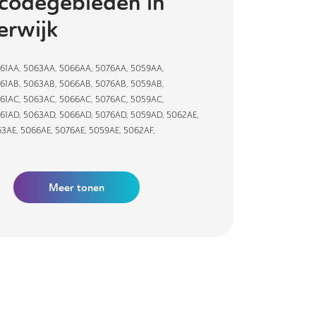
codegebieden in
erwijk
61AA
,
5063AA
,
5066AA
,
5076AA
,
5059AA
,
61AB
,
5063AB
,
5066AB
,
5076AB
,
5059AB
,
61AC
,
5063AC
,
5066AC
,
5076AC
,
5059AC
,
61AD
,
5063AD
,
5066AD
,
5076AD
,
5059AD
,
5062AE
,
63AE
,
5066AE
,
5076AE
,
5059AE
,
5062AF
,
Meer tonen