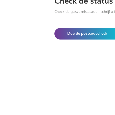
Check de status 
Check de glasvezelstatus en schrijf u 
Doe de postcodecheck