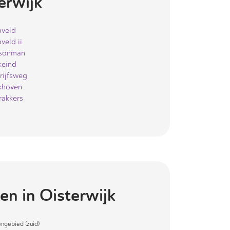
erwijk
veld
veld ii
sonman
keind
rijfsweg
khoven
rakkers
en in
Oisterwijk
engebied (zuid)