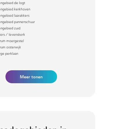
engebied de logt
engebied kerkhoven
engebied laarakkers
engebied pannenschuur
engebied zuid
ers / levenskerk
rum moergestel
rum oisterwijk
ge perklaan
Meer
tonen