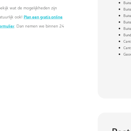
Buit
ekijk wat de mogelijkheden zijn
Buit
Buit
Plan een gratis online
atuurlijk ook!
Buit
formulier
. Dan nemen we binnen 24
Buit
Bund
Cent
Cent
Geor