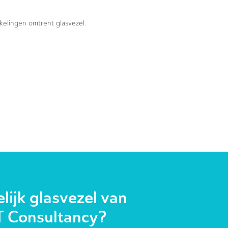
kkelingen omtrent glasvezel.
ijk glasvezel van
T Consultancy?