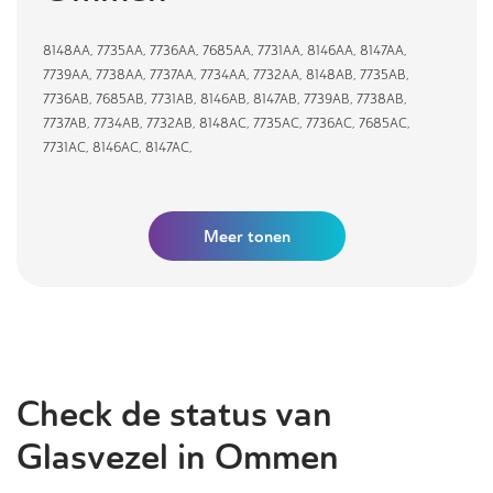
8148AA
,
7735AA
,
7736AA
,
7685AA
,
7731AA
,
8146AA
,
8147AA
,
7739AA
,
7738AA
,
7737AA
,
7734AA
,
7732AA
,
8148AB
,
7735AB
,
7736AB
,
7685AB
,
7731AB
,
8146AB
,
8147AB
,
7739AB
,
7738AB
,
7737AB
,
7734AB
,
7732AB
,
8148AC
,
7735AC
,
7736AC
,
7685AC
,
7731AC
,
8146AC
,
8147AC
,
Meer tonen
Check de status van
Glasvezel in Ommen