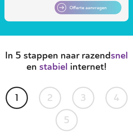
Offerte aanvragen
In 5 stappen naar razend
snel
en
stabiel
internet!
1
2
3
4
5