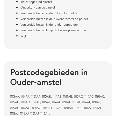
Industriegebied amstel
Ouderkerk aan de amstel
Verspreide huizen in de bullewijker polder
Verspreide huizen in de duivendrechtsche polder
Verspreide huizen in de rondehoeppolder
Verspreide huizen langs de bullewijk en de hole
Wijk 00
Postcodegebieden in
Ouder-amstel
1115AA
,
1114AA
,
1191AA
,
1115AB
,
1114AB
,
1191AB
,
1115AC
,
1114AC
,
1191AC
,
1115AD
,
1114AD
,
1191AD
,
1115AE
,
1114AE
,
1191AE
,
1115AF
,
1114AF
,
1191AF
,
1115AG
,
1114AG
,
1191AG
,
1115AH
,
1114AH
,
1191AH
,
1115AI
,
1114AI
,
1191AI
,
1115AJ
,
1114AJ
,
1191AJ
,
1115AK
,