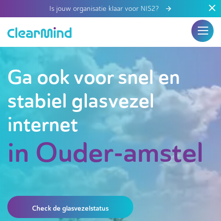
Is jouw organisatie klaar voor NIS2?
Ga ook voor snel en
stabiel glasvezel
internet
in Ouder-amstel
Check de glasvezelstatus