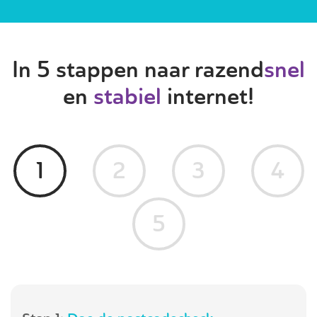
In 5 stappen naar razend
snel
en
stabiel
internet!
1
2
3
4
5