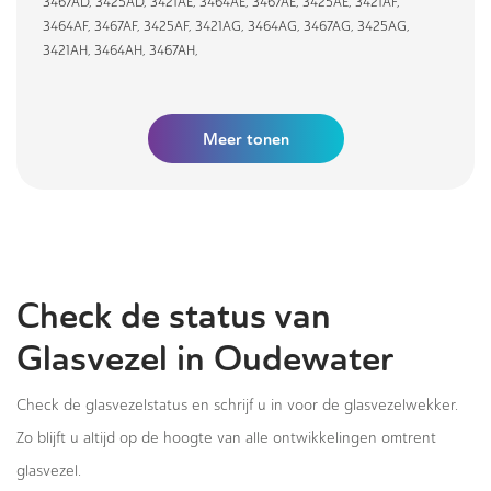
3467AD
,
3425AD
,
3421AE
,
3464AE
,
3467AE
,
3425AE
,
3421AF
,
3464AF
,
3467AF
,
3425AF
,
3421AG
,
3464AG
,
3467AG
,
3425AG
,
3421AH
,
3464AH
,
3467AH
,
Meer tonen
Check de status van
Glasvezel in Oudewater
Check de glasvezelstatus en schrijf u in voor de glasvezelwekker.
Zo blijft u altijd op de hoogte van alle ontwikkelingen omtrent
glasvezel.