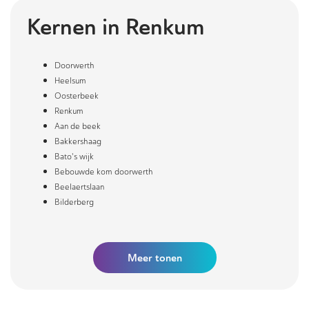
Kernen in
Renkum
Doorwerth
Heelsum
Oosterbeek
Renkum
Aan de beek
Bakkershaag
Bato's wijk
Bebouwde kom doorwerth
Beelaertslaan
Bilderberg
Meer
tonen