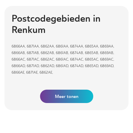
Postcodegebieden in
Renkum
6866AA
,
6871AA
,
6862AA
,
6861AA
,
6874AA
,
6865AA
,
6869AA
,
6866AB
,
6871AB
,
6862AB
,
6861AB
,
6874AB
,
6865AB
,
6869AB
,
6866AC
,
6871AC
,
6862AC
,
6861AC
,
6874AC
,
6865AC
,
6869AC
,
6866AD
,
6871AD
,
6862AD
,
6861AD
,
6874AD
,
6865AD
,
6869AD
,
6866AE
,
6871AE
,
6862AE
,
Meer tonen