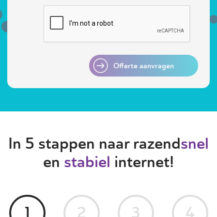
Offerte aanvragen
In 5 stappen naar razend
snel
en
stabiel
internet!
1
2
3
4