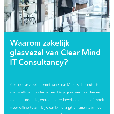
Waarom zakelijk
glasvezel van Clear Mind
IT Consultancy?
Zakelijk glasvezel internet van Clear Mind is de sleutel tot
snel & efficiënt ondernemen. Dagelijkse werkzaamheden
kosten minder tijd, worden beter beveiligd en u hoeft nooit
meer offline te zijn. Bij Clear Mind krijgt u namelijk, bij heel