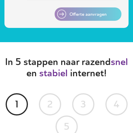
Offerte aanvragen
In 5 stappen naar razend
snel
en
stabiel
internet!
1
2
3
4
5