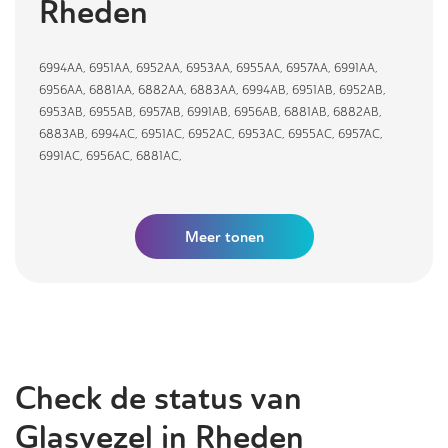
Rheden
6994AA
,
6951AA
,
6952AA
,
6953AA
,
6955AA
,
6957AA
,
6991AA
,
6956AA
,
6881AA
,
6882AA
,
6883AA
,
6994AB
,
6951AB
,
6952AB
,
6953AB
,
6955AB
,
6957AB
,
6991AB
,
6956AB
,
6881AB
,
6882AB
,
6883AB
,
6994AC
,
6951AC
,
6952AC
,
6953AC
,
6955AC
,
6957AC
,
6991AC
,
6956AC
,
6881AC
,
Meer tonen
Check de status van
Glasvezel in Rheden